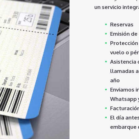
un servicio integr
Reservas
Emisión de 
Protección
vuelo o pé
Asistencia 
llamadas ac
año
Enviamos i
Whatsapp y
Facturación
El día ante
embarque d